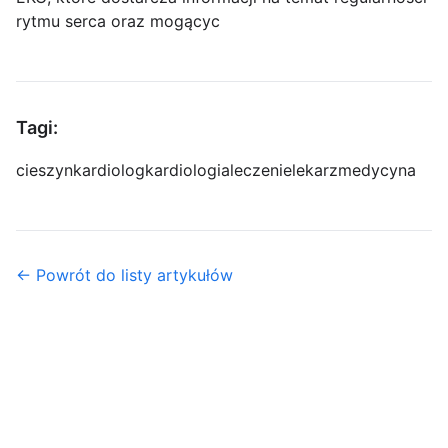
rytmu serca oraz mogącyc
Tagi:
cieszyn
kardiolog
kardiologia
leczenie
lekarz
medycyna
← Powrót do listy artykułów