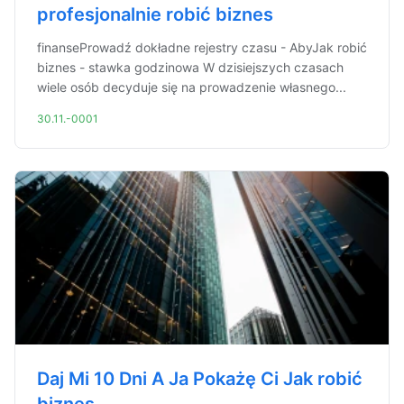
profesjonalnie robić biznes
finanseProwadź dokładne rejestry czasu - AbyJak robić
biznes - stawka godzinowa W dzisiejszych czasach
wiele osób decyduje się na prowadzenie własnego...
30.11.-0001
Daj Mi 10 Dni A Ja Pokażę Ci Jak robić