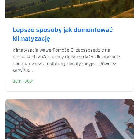
Lepsze sposoby jak domontować
klimatyzację
klimatyzacja wawerPomoże Ci zaoszczędzić na
rachunkach zaOferujemy do sprzedaży klimatyzację
domową wraz z instalacją klimatyzacyjną. Również
serwis k...
30.11.-0001