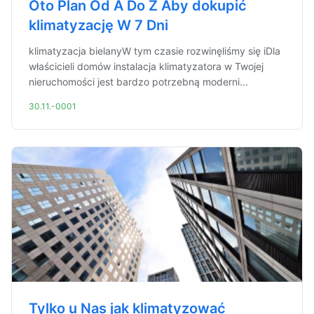
Oto Plan Od A Do Z Aby dokupić
klimatyzację W 7 Dni
klimatyzacja bielanyW tym czasie rozwinęliśmy się iDla
właścicieli domów instalacja klimatyzatora w Twojej
nieruchomości jest bardzo potrzebną moderni...
30.11.-0001
Tylko u Nas jak klimatyzować