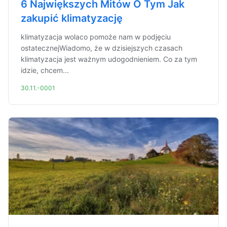
6 Największych Mitów O Tym Jak
zakupić klimatyzację
klimatyzacja wolaco pomoże nam w podjęciu
ostatecznejWiadomo, że w dzisiejszych czasach
klimatyzacja jest ważnym udogodnieniem. Co za tym
idzie, chcem...
30.11.-0001