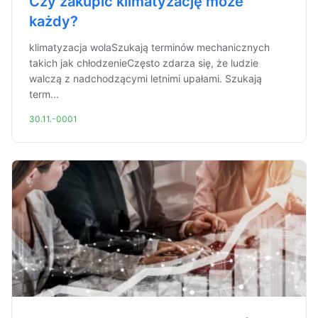
Czy zakupić klimatyzację może
każdy?
klimatyzacja wolaSzukają terminów mechanicznych
takich jak chłodzenieCzęsto zdarza się, że ludzie
walczą z nadchodzącymi letnimi upałami. Szukają
term...
30.11.-0001