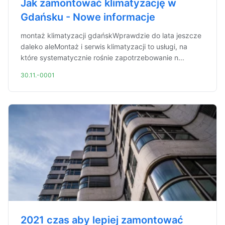
Jak zamontować klimatyzację w
Gdańsku - Nowe informacje
montaż klimatyzacji gdańskWprawdzie do lata jeszcze
daleko aleMontaż i serwis klimatyzacji to usługi, na
które systematycznie rośnie zapotrzebowanie n...
30.11.-0001
2021 czas aby lepiej zamontować