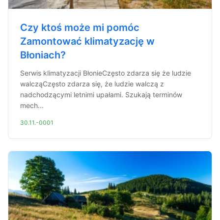
Czy ktoś może mi pomóc
Zamontować klimatyzację w
Błoniach?
Serwis klimatyzacji BłonieCzęsto zdarza się że ludzie
walcząCzęsto zdarza się, że ludzie walczą z
nadchodzącymi letnimi upałami. Szukają terminów
mech...
30.11.-0001