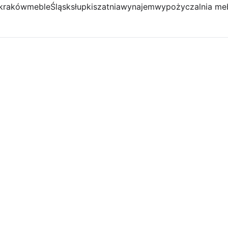
kraków
meble
Śląsk
słupki
szatnia
wynajem
wypożyczalnia meb