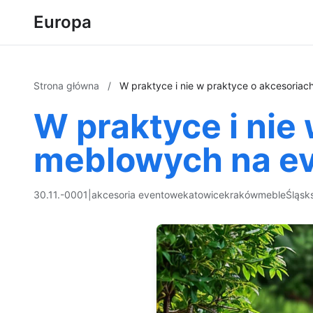
Europa
Strona główna
/
W praktyce i nie w praktyce o akcesoria
W praktyce i nie
meblowych na e
30.11.-0001
|
akcesoria eventowe
katowice
kraków
meble
Śląsk