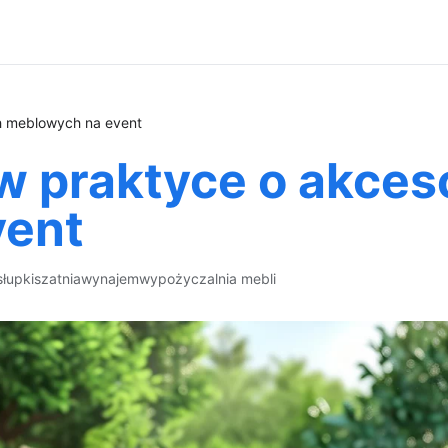
ch meblowych na event
 w praktyce o akces
vent
słupki
szatnia
wynajem
wypożyczalnia mebli