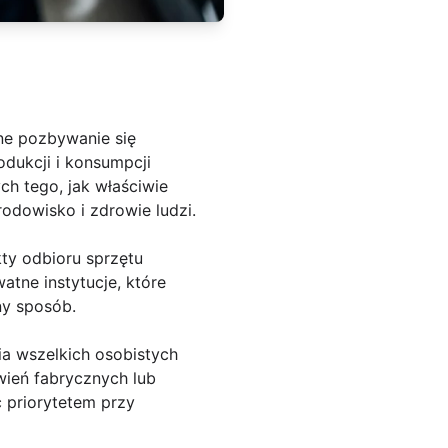
ne pozbywanie się
odukcji i konsumpcji
ch tego, jak właściwie
odowisko i zdrowie ludzi.
kty odbioru sprzętu
atne instytucje, które
ny sposób.
ia wszelkich osobistych
wień fabrycznych lub
 priorytetem przy