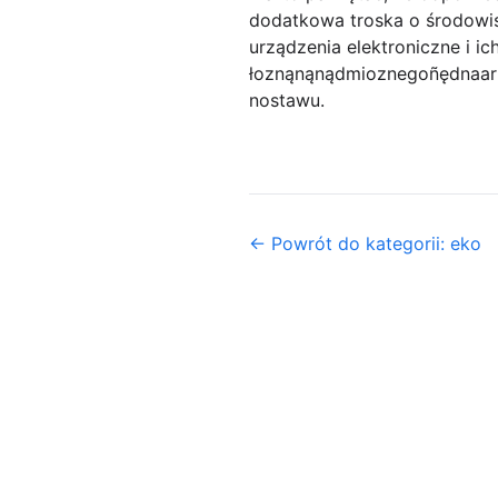
dodatkowa troska o środowis
urządzenia elektroniczne i 
łoznąnąnądmioznegoñędnaark
nostawu.
← Powrót do kategorii: eko