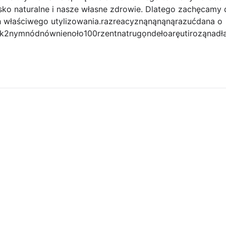
ko naturalne i nasze własne zdrowie. Dlatego zachęcamy 
ich właściwego utylizowania.razreacyznąnąnąnąrazućdana o
2nymnódnównienoło100rzentnatrugọndełoaręutiroząnadłań