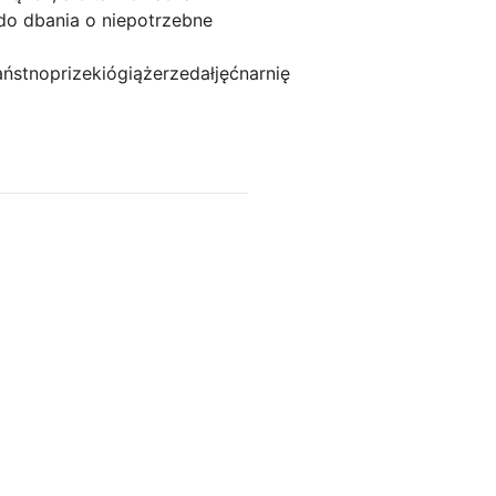
do dbania o niepotrzebne
stnoprizekiógiążerzedałjęćnarnię