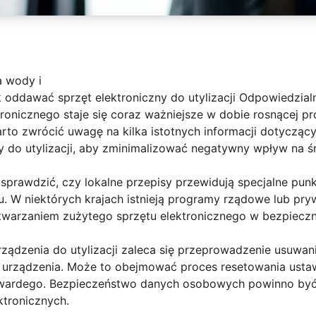
a wody i
 oddawać sprzęt elektroniczny do utylizacji Odpowiedzial
ronicznego staje się coraz ważniejsze w dobie rosnącej pr
rto zwrócić uwagę na kilka istotnych informacji dotyczący
 do utylizacji, aby zminimalizować negatywny wpływ na śr
 sprawdzić, czy lokalne przepisy przewidują specjalne pun
u. W niektórych krajach istnieją programy rządowe lub pryw
zetwarzaniem zużytego sprzętu elektronicznego w bezpiecz
ządzenia do utylizacji zaleca się przeprowadzenie usuwan
ci urządzenia. Może to obejmować proces resetowania usta
 twardego. Bezpieczeństwo danych osobowych powinno być
ktronicznych.