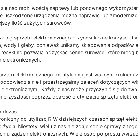
ć się nad możliwością naprawy lub ponownego wykorzystan
tóre uszkodzone urządzenia można naprawić lub zmodernizo
ejszy ilość zużytych surowców.
ykling sprzętu elektronicznego przynosi liczne korzyści dl
a, wody i gleby, ponieważ unikamy składowania odpadów e
o recykling pozwala odzyskać cenne surowce, które mogą
 elektronicznych.
zętu elektronicznego do utylizacji jest ważnym krokiem 
my odpowiedzialnie i przestrzegajmy zaleceń dotyczących 
elektronicznymi. Każdy z nas może przyczynić się do twor
 przyszłości poprzez dbałość o utylizację sprzętu elektro
podczas
oniczny do utylizacji? W dzisiejszych czasach sprzęt elekt
życia. Niestety, wielu z nas nie zdaje sobie sprawy z teg
h urządzeń elektronicznych. Wiele osób po prostu wyrzuca