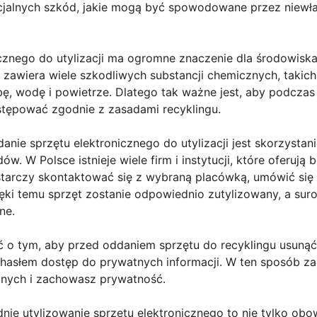
cjalnych szkód, jakie mogą być spowodowane przez niewła
cznego do utylizacji ma ogromne znaczenie dla środowiska
 zawiera wiele szkodliwych substancji chemicznych, takich
ę, wodę i powietrze. Dlatego tak ważne jest, aby podczas
tępować zgodnie z zasadami recyklingu.
ie sprzętu elektronicznego do utylizacji jest skorzystan
ów. W Polsce istnieje wiele firm i instytucji, które oferuj
starczy skontaktować się z wybraną placówką, umówić się 
ięki temu sprzęt zostanie odpowiednio zutylizowany, a su
ne.
 o tym, aby przed oddaniem sprzętu do recyklingu usunąć
asłem dostęp do prywatnych informacji. W ten sposób za
anych i zachowasz prywatność.
ie utylizowanie sprzętu elektronicznego to nie tylko obo