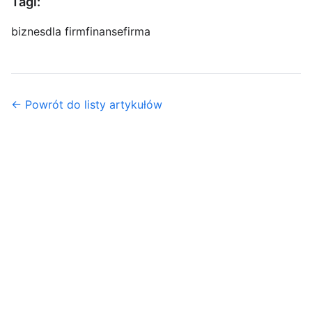
Tagi:
biznes
dla firm
finanse
firma
← Powrót do listy artykułów