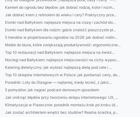
Kamień do ogrodu bez błędów: jak dobrać rodzaj, kolor i rozm...
Jak dobrać krem z retinolem do wieku i cery? Praktyczny prze...
Domki nad Bałtykiem: najlepsze miejsca na ciszę i zachód sło...
Domki nad Bałtykiem dla rodzin: gdzie znaleźć piaszczyste pl...
5 trendów w projektowaniu ogrodów na 2026: jak dobrać roślin...
Meble do biura, które zwiększają produktywność: ergonomiczne...
Top 10 restauracji nad Bałtykiem: najlepsze miejsca na śwież...
Noclegi nad Bałtykiem: najlepsze miejscowości na cichy wypoc...
Katering dietetyczny: jak wybrać najlepszą dietę pod cele i ...
Top 10 sklepów internetowych w Polsce: jak porównać ceny, do...
Poradnik: Loty do Glasgow — najtaniej, kiedy lecieć, z jakic...
5 pomysłów: jak nagrać podcast domowym sposobem
Jak uniknąć błędów przy tworzeniu sklepu internetowego: UX, ...
Klimatyzacja w Piasecznie: poradnik montażu krok po kroku (d...
Jak zostać architektem wnętrz bez studiów? Realna ścieżka, p...
Najlepszy catering dietetyczny w 2026: jak wybrać menu, kalo...
5 sposobów na naturalny glow bez drogiej pielęgnacji: domowe...
Cera zimą bez stresu: 10 kroków pielęgnacji, które zapobiega...