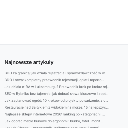
Najnowsze artykuły
BDO za granicą: jak działa rejestracja i sprawozdawczość w w...
BDO Łotwa: kompletny przewodnik rejestracji, opłat i raporto...
Jak działa e-RA w Luksemburgu? Przewodnik krok po kroku: rej...
SEO w Rybniku bez tajemnic: jak dobrać słowa kluczowe i zopt...
Jak zaplanować ogród: 10 kroków od projektu po sadzenie, z c...
Restauracje nad Bałtykiem z widokiem na morze: 15 najlepszyc...
Najlepsze sklepy internetowe 2026: ranking po kategoriach i ...
Jak dobrać meble biurowe do ergonomii: biurko, fotel i monit...
Loty do Glasgow: przewodnik „najlepsza pora, trasy i ceny” —...