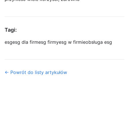
Tagi:
esg
esg dla firm
esg firmy
esg w firmie
obsługa esg
← Powrót do listy artykułów