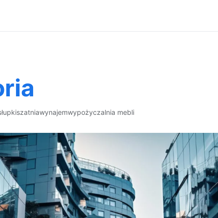
ria
słupki
szatnia
wynajem
wypożyczalnia mebli