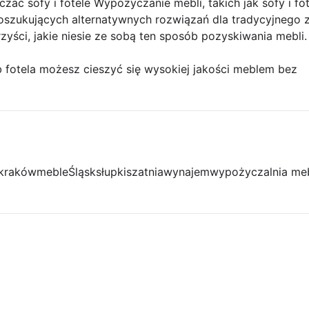
ć sofy i fotele Wypożyczanie mebli, takich jak sofy i fote
oszukujących alternatywnych rozwiązań dla tradycyjnego 
yści, jakie niesie ze sobą ten sposób pozyskiwania mebli.
 fotela możesz cieszyć się wysokiej jakości meblem bez
kraków
meble
Śląsk
słupki
szatnia
wynajem
wypożyczalnia meb