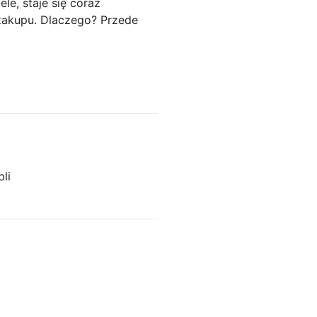
le, staje się coraz
zakupu. Dlaczego? Przede
li