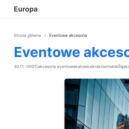
Europa
Strona główna
/
Eventowe akcesoria
Eventowe akceso
30.11.-0001
|
akcesoria eventowe
katowice
kraków
meble
Śląsk