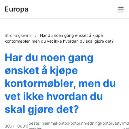
Europa
Strona główna
/
Har du noen gang ønsket å kjøpe
kontormøbler, men du vet ikke hvordan du skal gjøre det?
Har du noen gang
ønsket å kjøpe
kontormøbler, men du
vet ikke hvordan du
skal gjøre det?
beste
hjemmekontor
kontorinnredning
kontorutstyr
mø
30.11.-0001
|
møbler
onl