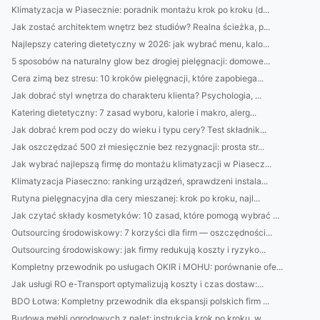
Klimatyzacja w Piasecznie: poradnik montażu krok po kroku (d...
Jak zostać architektem wnętrz bez studiów? Realna ścieżka, p...
Najlepszy catering dietetyczny w 2026: jak wybrać menu, kalo...
5 sposobów na naturalny glow bez drogiej pielęgnacji: domowe...
Cera zimą bez stresu: 10 kroków pielęgnacji, które zapobiega...
Jak dobrać styl wnętrza do charakteru klienta? Psychologia, ...
Katering dietetyczny: 7 zasad wyboru, kalorie i makro, alerg...
Jak dobrać krem pod oczy do wieku i typu cery? Test składnik...
Jak oszczędzać 500 zł miesięcznie bez rezygnacji: prosta str...
Jak wybrać najlepszą firmę do montażu klimatyzacji w Piasecz...
Klimatyzacja Piaseczno: ranking urządzeń, sprawdzeni instala...
Rutyna pielęgnacyjna dla cery mieszanej: krok po kroku, najl...
Jak czytać składy kosmetyków: 10 zasad, które pomogą wybrać ...
Outsourcing środowiskowy: 7 korzyści dla firm — oszczędności...
Outsourcing środowiskowy: jak firmy redukują koszty i ryzyko...
Kompletny przewodnik po usługach OKIR i MOHU: porównanie ofe...
Jak usługi RO e-Transport optymalizują koszty i czas dostaw:...
BDO Łotwa: Kompletny przewodnik dla ekspansji polskich firm ...
Budowa mebli ogrodowych z palet: instrukcja krok po kroku, w...