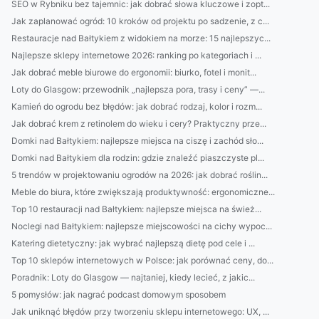
SEO w Rybniku bez tajemnic: jak dobrać słowa kluczowe i zopt...
Jak zaplanować ogród: 10 kroków od projektu po sadzenie, z c...
Restauracje nad Bałtykiem z widokiem na morze: 15 najlepszyc...
Najlepsze sklepy internetowe 2026: ranking po kategoriach i ...
Jak dobrać meble biurowe do ergonomii: biurko, fotel i monit...
Loty do Glasgow: przewodnik „najlepsza pora, trasy i ceny” —...
Kamień do ogrodu bez błędów: jak dobrać rodzaj, kolor i rozm...
Jak dobrać krem z retinolem do wieku i cery? Praktyczny prze...
Domki nad Bałtykiem: najlepsze miejsca na ciszę i zachód sło...
Domki nad Bałtykiem dla rodzin: gdzie znaleźć piaszczyste pl...
5 trendów w projektowaniu ogrodów na 2026: jak dobrać roślin...
Meble do biura, które zwiększają produktywność: ergonomiczne...
Top 10 restauracji nad Bałtykiem: najlepsze miejsca na śwież...
Noclegi nad Bałtykiem: najlepsze miejscowości na cichy wypoc...
Katering dietetyczny: jak wybrać najlepszą dietę pod cele i ...
Top 10 sklepów internetowych w Polsce: jak porównać ceny, do...
Poradnik: Loty do Glasgow — najtaniej, kiedy lecieć, z jakic...
5 pomysłów: jak nagrać podcast domowym sposobem
Jak uniknąć błędów przy tworzeniu sklepu internetowego: UX, ...