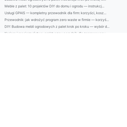
Meble z palet: 10 projektów DIY do domu i ogrodu — instrukcj...
Usługi GPAIS — kompletny przewodnik dla firm: korzyści, kosz...
Przewodnik: jak wdrożyć program zero waste w firmie — korzyś...
DIY: Budowa mebli ogrodowych z palet krok po kroku — wybór d...
Kariera i macierzyństwo: praktyczny poradnik dla zapracowany...
10 naturalnych składników w kosmetykach, które naprawdę popr...
Jak zorganizować kompleksową obsługę firm w ochronie środowi...
Pozycjonowanie stron Rybnik: 10 działań lokalnego SEO, które...
serwis chłodnictwa w Warszawie w nowy sposób
Zanim zostaniesz wege
Oto 11 Powodów Dla Których Powinieneś Pomyśleć O Tym Jak spę...
Czy można wybudować domek w niedzielę nie handlową?
Czy w 2025 dasz radę raportować do ESG?
Ciekawe kto może być fit?
Czy żeby kupić klimatyzację potrzebne są studia?
Czy warto zdobyć certyfiakt ecovadis? Koszty i ceny
Er det enkelt å oppbevare møbler?
Kan du kjøpe kontormøbler på søndag?