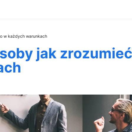
wo w każdych warunkach
oby jak zrozumieć
ach