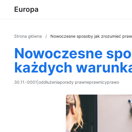
Europa
Strona główna
/
Nowoczesne sposoby jak zrozumieć pra
Nowoczesne spos
każdych warunk
30.11.-0001
|
oddłużenia
porady prawne
prawnicy
prawo