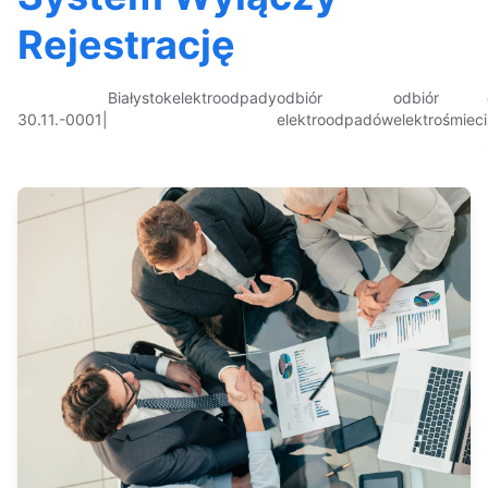
Rejestrację
Białystok
elektroodpady
odbiór
odbiór
30.11.-0001
|
elektroodpadów
elektrośmieci