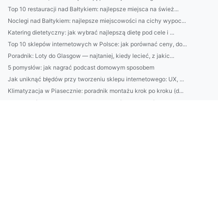
Top 10 restauracji nad Bałtykiem: najlepsze miejsca na śwież...
Noclegi nad Bałtykiem: najlepsze miejscowości na cichy wypoc...
Katering dietetyczny: jak wybrać najlepszą dietę pod cele i ...
Top 10 sklepów internetowych w Polsce: jak porównać ceny, do...
Poradnik: Loty do Glasgow — najtaniej, kiedy lecieć, z jakic...
5 pomysłów: jak nagrać podcast domowym sposobem
Jak uniknąć błędów przy tworzeniu sklepu internetowego: UX, ...
Klimatyzacja w Piasecznie: poradnik montażu krok po kroku (d...
Jak zostać architektem wnętrz bez studiów? Realna ścieżka, p...
Najlepszy catering dietetyczny w 2026: jak wybrać menu, kalo...
5 sposobów na naturalny glow bez drogiej pielęgnacji: domowe...
Cera zimą bez stresu: 10 kroków pielęgnacji, które zapobiega...
Jak dobrać styl wnętrza do charakteru klienta? Psychologia, ...
Katering dietetyczny: 7 zasad wyboru, kalorie i makro, alerg...
Jak dobrać krem pod oczy do wieku i typu cery? Test składnik...
Jak oszczędzać 500 zł miesięcznie bez rezygnacji: prosta str...
Jak wybrać najlepszą firmę do montażu klimatyzacji w Piasecz...
Klimatyzacja Piaseczno: ranking urządzeń, sprawdzeni instala...