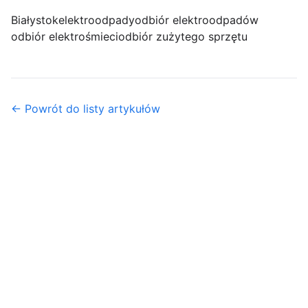
Białystok
elektroodpady
odbiór elektroodpadów
odbiór elektrośmieci
odbiór zużytego sprzętu
← Powrót do listy artykułów