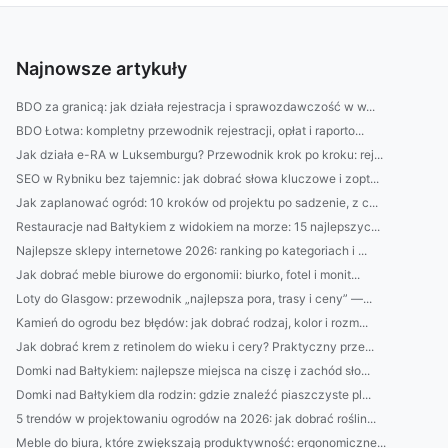
Najnowsze artykuły
BDO za granicą: jak działa rejestracja i sprawozdawczość w w...
BDO Łotwa: kompletny przewodnik rejestracji, opłat i raporto...
Jak działa e-RA w Luksemburgu? Przewodnik krok po kroku: rej...
SEO w Rybniku bez tajemnic: jak dobrać słowa kluczowe i zopt...
Jak zaplanować ogród: 10 kroków od projektu po sadzenie, z c...
Restauracje nad Bałtykiem z widokiem na morze: 15 najlepszyc...
Najlepsze sklepy internetowe 2026: ranking po kategoriach i ...
Jak dobrać meble biurowe do ergonomii: biurko, fotel i monit...
Loty do Glasgow: przewodnik „najlepsza pora, trasy i ceny” —...
Kamień do ogrodu bez błędów: jak dobrać rodzaj, kolor i rozm...
Jak dobrać krem z retinolem do wieku i cery? Praktyczny prze...
Domki nad Bałtykiem: najlepsze miejsca na ciszę i zachód sło...
Domki nad Bałtykiem dla rodzin: gdzie znaleźć piaszczyste pl...
5 trendów w projektowaniu ogrodów na 2026: jak dobrać roślin...
Meble do biura, które zwiększają produktywność: ergonomiczne...