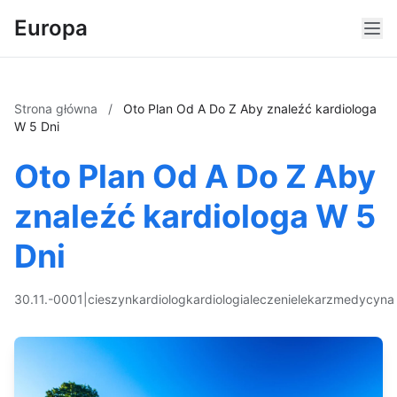
Europa
Strona główna
/
Oto Plan Od A Do Z Aby znaleźć kardiologa
W 5 Dni
Oto Plan Od A Do Z Aby
znaleźć kardiologa W 5
Dni
30.11.-0001
|
cieszyn
kardiolog
kardiologia
leczenie
lekarz
medycyna