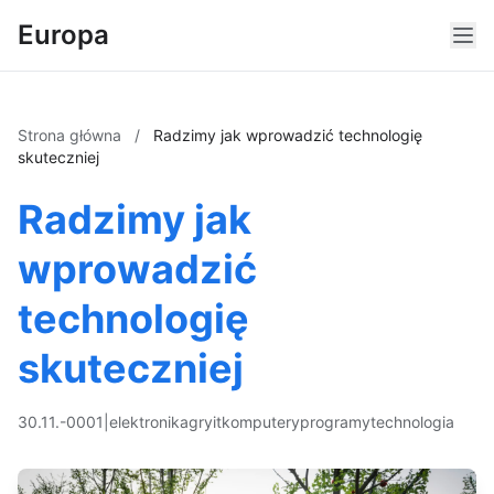
Europa
Strona główna
/
Radzimy jak wprowadzić technologię
skuteczniej
Radzimy jak
wprowadzić
technologię
skuteczniej
30.11.-0001
|
elektronika
gry
it
komputery
programy
technologia