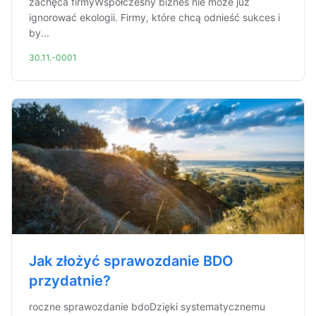
zachęca firmyWspółczesny biznes nie może już
ignorować ekologii. Firmy, które chcą odnieść sukces i
by...
30.11.-0001
Jak złożyć sprawozdanie BDO
przydatnie?
roczne sprawozdanie bdoDzięki systematycznemu