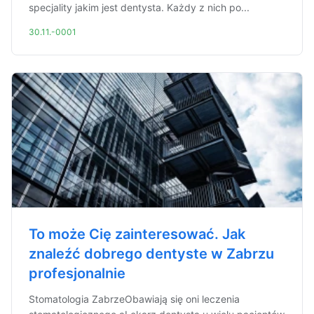
specjality jakim jest dentysta. Każdy z nich po...
30.11.-0001
To może Cię zainteresować. Jak
znaleźć dobrego dentyste w Zabrzu
profesjonalnie
Stomatologia ZabrzeObawiają się oni leczenia