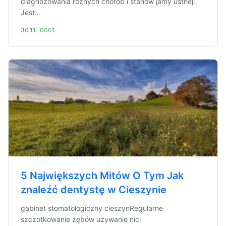
diagnozowania różnych chorób i stanów jamy ustnej.
Jest...
30.11.-0001
5 Największych Mitów O Tym Jak
znaleźć dentystę w Cieszynie
gabinet stomatologiczny cieszynRegularne
szczotkowanie zębów używanie nici