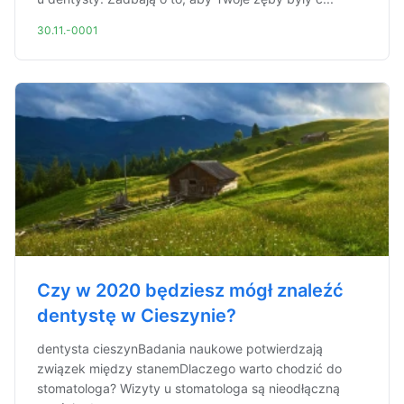
30.11.-0001
Czy w 2020 będziesz mógł znaleźć
dentystę w Cieszynie?
dentysta cieszynBadania naukowe potwierdzają
związek między stanemDlaczego warto chodzić do
stomatologa? Wizyty u stomatologa są nieodłączną