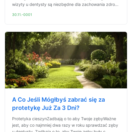
wizyty u dentysty są niezbędne dla zachowania zdro...
30.11.-0001
A Co Jeśli Mógłbyś zabrać się za
protetykę Już Za 3 Dni?
Protetyka cieszynZadbają o to aby Twoje zębyWażne
jest, aby co najmniej dwa razy w roku sprawdzać zęby
u dentysty. Zadbają o to, aby Twoje zęby były c...