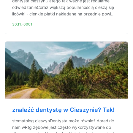
dentysta cieszynDlatego tak ważne jest regularne
odwiedzanieCoraz większą popularnością cieszą się
licówki - cienkie płatki nakładane na przednie powi...
30.11.-0001
znaleźć dentystę w Cieszynie? Tak!
stomatolog cieszynDentysta może również doradzić
nam wRtg zębowe jest często wykorzystywane do