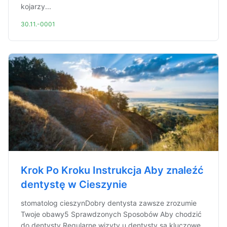
kojarzy...
30.11.-0001
Krok Po Kroku Instrukcja Aby znaleźć
dentystę w Cieszynie
stomatolog cieszynDobry dentysta zawsze zrozumie
Twoje obawy5 Sprawdzonych Sposobów Aby chodzić
do dentysty Regularne wizyty u dentysty są kluczowe