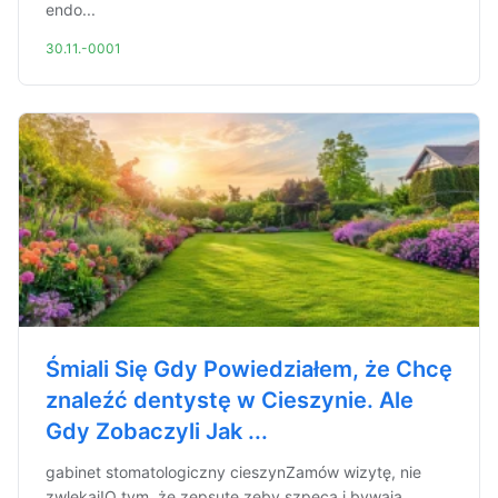
endo...
30.11.-0001
Śmiali Się Gdy Powiedziałem, że Chcę
znaleźć dentystę w Cieszynie. Ale
Gdy Zobaczyli Jak ...
gabinet stomatologiczny cieszynZamów wizytę, nie
zwlekaj!O tym, że zepsute zęby szpecą i bywają