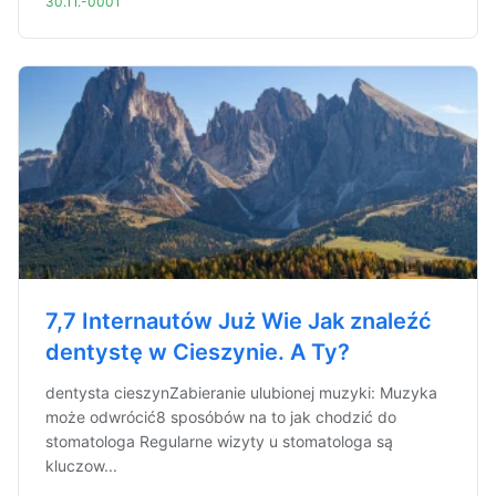
30.11.-0001
7,7 Internautów Już Wie Jak znaleźć
dentystę w Cieszynie. A Ty?
dentysta cieszynZabieranie ulubionej muzyki: Muzyka
może odwrócić8 sposóbów na to jak chodzić do
stomatologa Regularne wizyty u stomatologa są
kluczow...