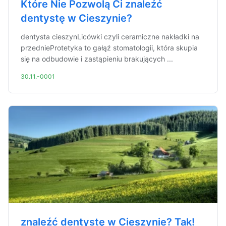
Które Nie Pozwolą Ci znaleźć
dentystę w Cieszynie?
dentysta cieszynLicówki czyli ceramiczne nakładki na
przednieProtetyka to gałąź stomatologii, która skupia
się na odbudowie i zastąpieniu brakujących ...
30.11.-0001
znaleźć dentystę w Cieszynie? Tak!