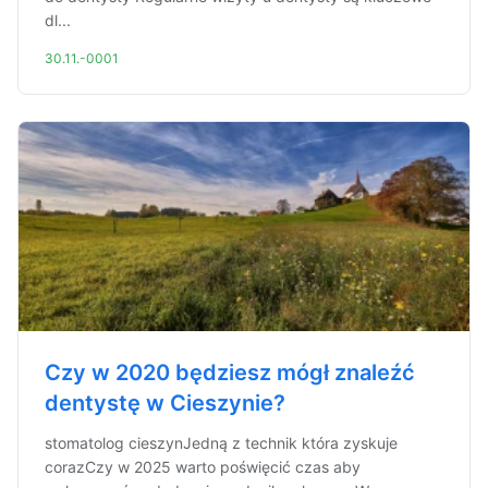
dl...
30.11.-0001
Czy w 2020 będziesz mógł znaleźć
dentystę w Cieszynie?
stomatolog cieszynJedną z technik która zyskuje
corazCzy w 2025 warto poświęcić czas aby