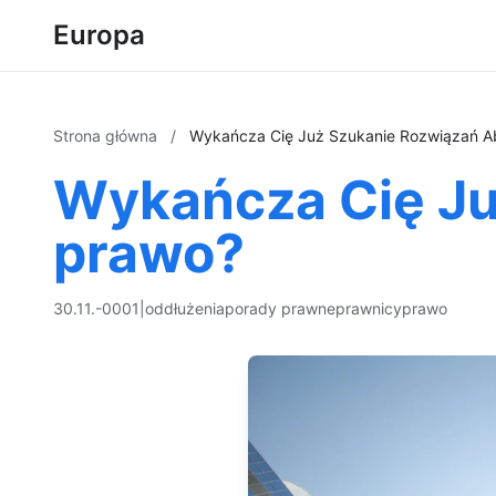
Europa
Strona główna
/
Wykańcza Cię Już Szukanie Rozwiązań A
Wykańcza Cię Ju
prawo?
30.11.-0001
|
oddłużenia
porady prawne
prawnicy
prawo