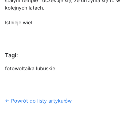
stałym tempie i oczekuje się, że utrzyma się to w
kolejnych latach.
Istnieje wiel
Tagi:
fotowoltaika lubuskie
← Powrót do listy artykułów