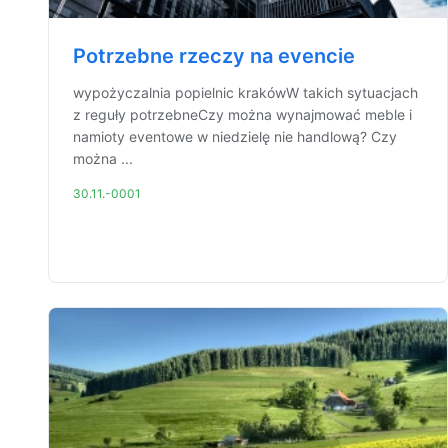
Potrzebne rzeczy na evencie
wypożyczalnia popielnic krakówW takich sytuacjach
z reguły potrzebneCzy można wynajmować meble i
namioty eventowe w niedzielę nie handlową? Czy
można ...
30.11.-0001