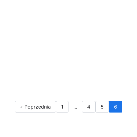
« Poprzednia
1
...
4
5
6